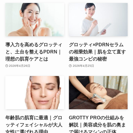
導入力を高めるグロッティ
グロッティ×PDRNセラム
と、土台を整えるPDRN｜
の相乗効果｜肌を立て直す
理想の肌育ケアとは
最強コンビの秘密
2026年4月26日
2026年4月25日
年齢肌の肌育に最適｜グロ
GROTTY PROの仕組みを
ッティフェイシャルが大人
解説｜美容成分を肌の奥ま
女性に選ばれる理由
で届けるマシンの正体