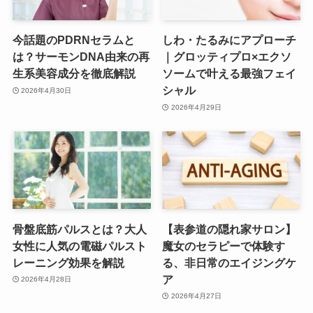
今話題のPDRNセラムと
しわ・たるみにアプローチ
は？サーモンDNA由来の再
｜グロッティプロ×エクソ
生系美容成分を徹底解説
ソームで叶える最強フェイ
シャル
2026年4月30日
2026年4月29日
骨盤底筋パルスとは？大人
【表参道の隠れ家サロン】
女性に人気の電磁パルスト
魔女のセラピーで体験す
レーニング効果を解説
る、非日常のエイジングケ
ア
2026年4月28日
2026年4月27日