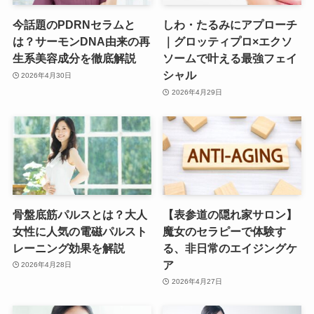
今話題のPDRNセラムと
しわ・たるみにアプローチ
は？サーモンDNA由来の再
｜グロッティプロ×エクソ
生系美容成分を徹底解説
ソームで叶える最強フェイ
シャル
2026年4月30日
2026年4月29日
骨盤底筋パルスとは？大人
【表参道の隠れ家サロン】
女性に人気の電磁パルスト
魔女のセラピーで体験す
レーニング効果を解説
る、非日常のエイジングケ
ア
2026年4月28日
2026年4月27日