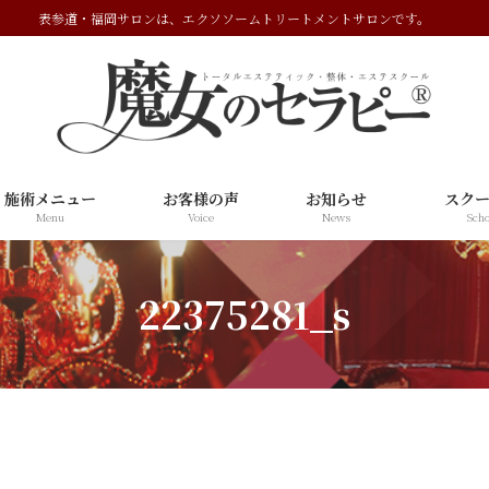
表参道・福岡サロンは、エクソソームトリートメントサロンです。
施術メニュー
お客様の声
お知らせ
スク
Menu
Voice
News
Scho
22375281_s