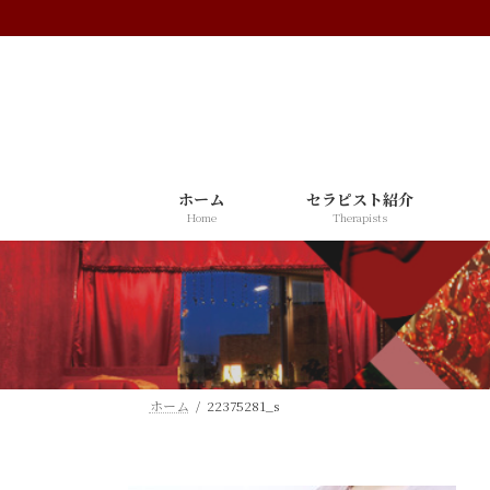
コ
ナ
ン
ビ
テ
ゲ
ン
ー
ツ
シ
へ
ョ
ス
ン
ホーム
セラピスト紹介
キ
に
Home
Therapists
ッ
移
プ
動
ホーム
22375281_s