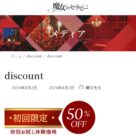
コ
ナ
ン
ビ
テ
ゲ
ン
ー
ツ
シ
メディア
へ
ョ
ス
ン
キ
に
ッ
移
ホーム
discount
discount
プ
動
discount
最
2024年8月2日
2024年8月2日
魔女先生
終
更
新
日
時
: