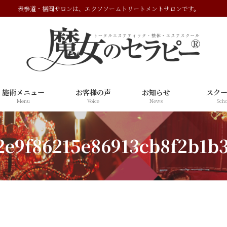
表参道・福岡サロンは、エクソソームトリートメントサロンです。
施術メニュー
お客様の声
お知らせ
スク
Menu
Voice
News
Scho
2e9f86215e86913cb8f2b1b