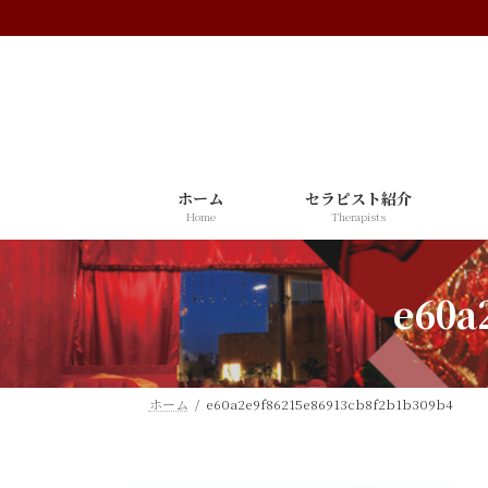
コ
ナ
ン
ビ
テ
ゲ
ン
ー
ツ
シ
へ
ョ
ス
ン
ホーム
セラピスト紹介
キ
に
Home
Therapists
ッ
移
プ
動
e60a
ホーム
e60a2e9f86215e86913cb8f2b1b309b4