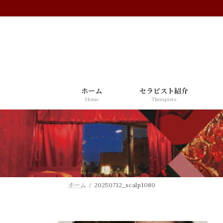
コ
ナ
ン
ビ
テ
ゲ
ン
ー
ツ
シ
へ
ョ
ス
ン
ホーム
セラピスト紹介
キ
に
Home
Therapists
ッ
移
プ
動
ホーム
20250712_scalp1080