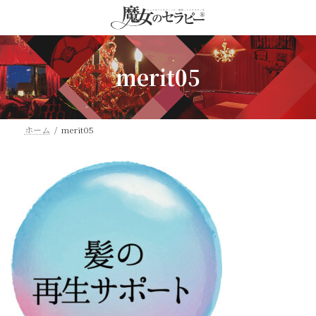
コ
ナ
ン
ビ
テ
ゲ
ン
ー
ツ
シ
merit05
へ
ョ
ス
ン
キ
に
ッ
移
ホーム
merit05
プ
動