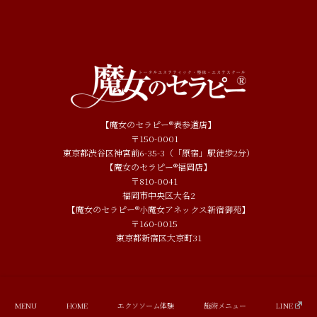
【魔女のセラピー®表参道店】
〒150-0001
東京都渋谷区神宮前6-35-3（「原宿」駅徒歩2分）
【魔女のセラピー®福岡店】
〒810-0041
福岡市中央区大名2
【魔女のセラピー®小魔女アネックス新宿御苑】
〒160-0015
東京都新宿区大京町31
Copyright © 魔女のセラピー All Rights Reserved.
MENU
HOME
エクソソーム体験
施術メニュー
LINE